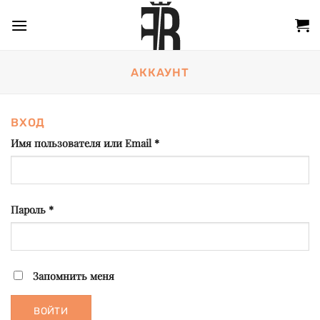
Skip
to
content
АККАУНТ
ВХОД
Обязательно
Имя пользователя или Email
*
Обязательно
Пароль
*
Запомнить меня
ВОЙТИ