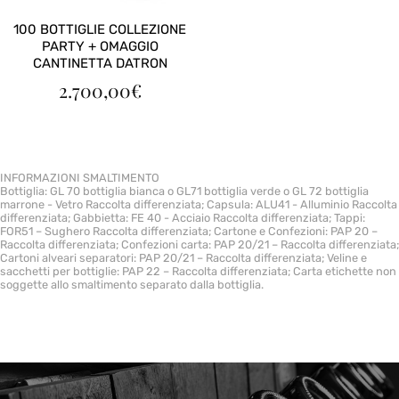
100 BOTTIGLIE COLLEZIONE
PARTY + OMAGGIO
CANTINETTA DATRON
2.700,00
€
INFORMAZIONI SMALTIMENTO
Bottiglia: GL 70 bottiglia bianca o GL71 bottiglia verde o GL 72 bottiglia
marrone - Vetro Raccolta differenziata; Capsula: ALU41 - Alluminio Raccolta
differenziata; Gabbietta: FE 40 - Acciaio Raccolta differenziata; Tappi:
FOR51 – Sughero Raccolta differenziata; Cartone e Confezioni: PAP 20 –
Raccolta differenziata; Confezioni carta: PAP 20/21 – Raccolta differenziata;
Cartoni alveari separatori: PAP 20/21 – Raccolta differenziata; Veline e
sacchetti per bottiglie: PAP 22 – Raccolta differenziata; Carta etichette non
soggette allo smaltimento separato dalla bottiglia.