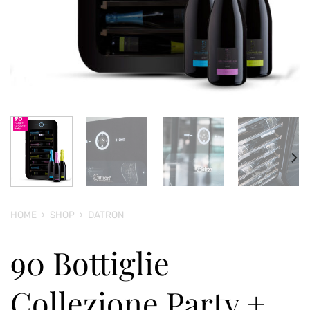
HOME
›
SHOP
›
DATRON
90 Bottiglie
Collezione Party +