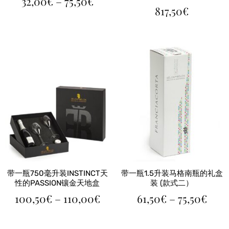
价
32,00
€
–
75,50
€
格
817,50
€
范
围：
32,00€
至
75,50€
带一瓶750毫升装INSTINCT天
带一瓶1.5升装马格南瓶的礼盒
性的PASSION镶金天地盒
装 (款式二）
价
价
100,50
€
–
110,00
€
61,50
€
–
75,50
€
格
格
范
范
围：
围：