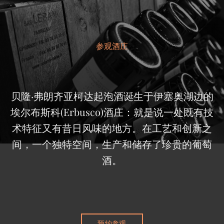
参观酒庄
贝隆·弗朗齐亚柯达起泡酒诞生于伊塞奥湖边的
埃尔布斯科(Erbusco)酒庄：就是说一处既有技
术特征又有昔日风味的地方。在工艺和创新之
间，一个独特空间，生产和储存了珍贵的葡萄
酒。
预约参观