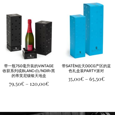
100,50€
61,5
至
至
110,00€
75,5
带一瓶750毫升装的VINTAGE
带SATÈN佐天DOCG产区的蓝
收获系列或BLANC·白/NOIR·黑
色礼盒装PARTY派对
的蒂芙尼镶银天地盒
价
35,00
€
–
65,50
€
价
79,50
€
–
120,00
€
格
格
范
范
围：
围：
35,0
79,50€
至
至
65,5
120,00€