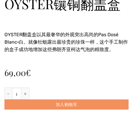
OYSTER镶铜翻盖盒
OYSTER翻盖盒以其最奢华的外观突出高尚的Pas Dosé
Blanc·白。就像牡蛎露出最珍贵的珍珠一样，这个手工制作
的盒子成功地增加这些弗朗齐亚柯达气泡的精致度。
69,00
€
带一瓶750毫升装Pas Dosé Blanc·白的OYSTER镶铜翻盖盒 数量
加入购物车