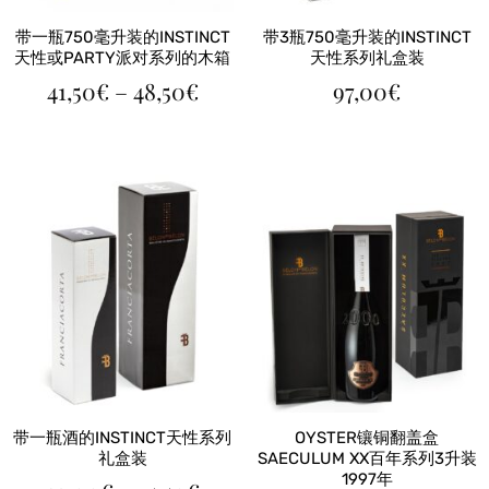
带一瓶750毫升装的INSTINCT
带3瓶750毫升装的INSTINCT
天性或PARTY派对系列的木箱
天性系列礼盒装
价
41,50
€
–
48,50
€
97,00
€
格
范
围：
41,50€
至
48,50€
带一瓶酒的INSTINCT天性系列
OYSTER镶铜翻盖盒
礼盒装
SAECULUM XX百年系列3升装
1997年