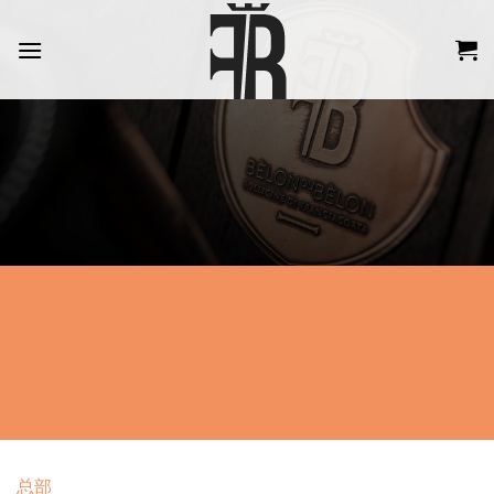
跳
到
内
容
总部