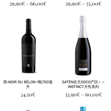
价
价
29,90
€
–
66,00
€
29,90
€
–
55,00
€
格
格
范
范
围：
围
29,90€
29,
至
至
66,00€
55,
黑·NOIR DU BÈLON-1瓶750毫
SATÈN佐天DOCG产区— —
升
INSTINCT天性系列
价
24,50
€
32,90
€
–
60,00
€
格
范
围