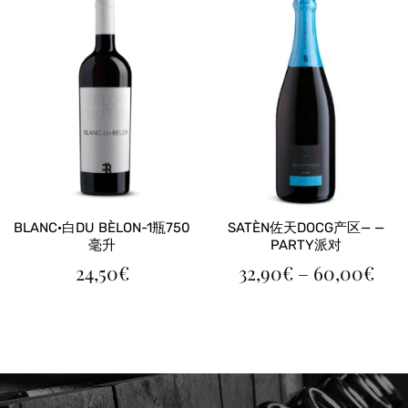
32,
至
60,
BLANC·白DU BÈLON-1瓶750
SATÈN佐天DOCG产区— —
毫升
PARTY派对
价
24,50
€
32,90
€
–
60,00
€
格
范
围
32,
至
60,