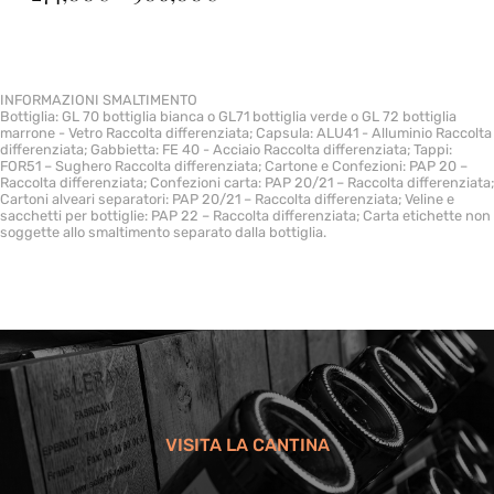
DI
PREZZO:
DA
274,00€
A
INFORMAZIONI SMALTIMENTO
906,00€
Bottiglia: GL 70 bottiglia bianca o GL71 bottiglia verde o GL 72 bottiglia
marrone - Vetro Raccolta differenziata; Capsula: ALU41 - Alluminio Raccolta
differenziata; Gabbietta: FE 40 - Acciaio Raccolta differenziata; Tappi:
FOR51 – Sughero Raccolta differenziata; Cartone e Confezioni: PAP 20 –
Raccolta differenziata; Confezioni carta: PAP 20/21 – Raccolta differenziata;
Cartoni alveari separatori: PAP 20/21 – Raccolta differenziata; Veline e
sacchetti per bottiglie: PAP 22 – Raccolta differenziata; Carta etichette non
soggette allo smaltimento separato dalla bottiglia.
VISITA LA CANTINA