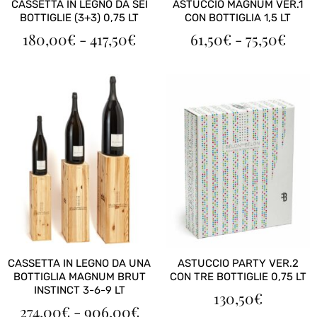
CASSETTA IN LEGNO DA SEI
ASTUCCIO MAGNUM VER.1
BOTTIGLIE (3+3) 0,75 LT
CON BOTTIGLIA 1,5 LT
FASCIA
FAS
180,00
€
-
417,50
€
61,50
€
-
75,50
€
DI
DI
PREZZO:
PRE
DA
DA
180,00€
61,5
A
A
417,50€
75,5
CASSETTA IN LEGNO DA UNA
ASTUCCIO PARTY VER.2
BOTTIGLIA MAGNUM BRUT
CON TRE BOTTIGLIE 0,75 LT
INSTINCT 3-6-9 LT
130,50
€
FASCIA
274,00
€
-
906,00
€