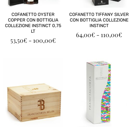
COFANETTO OYSTER
COFANETTO TIFFANY SILVER
COPPER CON BOTTIGLIA
CON BOTTIGLIA COLLEZIONE
COLLEZIONE INSTINCT 0,75
INSTINCT
LT
FAS
64,00
€
-
110,00
€
FASCIA
53,50
€
-
100,00
€
DI
DI
PR
PREZZO:
DA
DA
64,
53,50€
A
A
110
100,00€