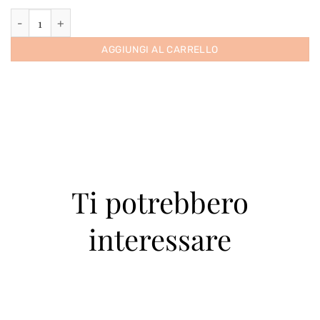
a
Astuccio Party Azzurro con bottiglia Satèn DOCG quantità
65,50€
AGGIUNGI AL CARRELLO
Ti potrebbero
interessare