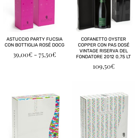
ASTUCCIO PARTY FUCSIA
COFANETTO OYSTER
CON BOTTIGLIA ROSÉ DOCG
COPPER CON PAS DOSÉ
VINTAGE RISERVA DEL
FASCIA
39,00
€
-
75,50
€
FONDATORE 2012 0,75 LT
DI
109,50
€
PREZZO:
DA
39,00€
A
75,50€