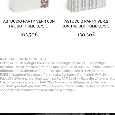
ASTUCCIO PARTY VER.1 CON
ASTUCCIO PARTY VER.2
TRE BOTTIGLIE 0,75 LT
CON TRE BOTTIGLIE 0,75 LT
103,50
€
130,50
€
INFORMAZIONI SMALTIMENTO
Bottiglia: GL 70 bottiglia bianca o GL71 bottiglia verde o GL 72 bottiglia
marrone - Vetro Raccolta differenziata; Capsula: ALU41 - Alluminio Raccolta
differenziata; Gabbietta: FE 40 - Acciaio Raccolta differenziata; Tappi:
FOR51 – Sughero Raccolta differenziata; Cartone e Confezioni: PAP 20 –
Raccolta differenziata; Confezioni carta: PAP 20/21 – Raccolta differenziata;
Cartoni alveari separatori: PAP 20/21 – Raccolta differenziata; Veline e
sacchetti per bottiglie: PAP 22 – Raccolta differenziata; Carta etichette non
soggette allo smaltimento separato dalla bottiglia.