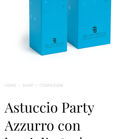
HOME
›
SHOP
›
CONFEZIONI
Astuccio Party
Azzurro con