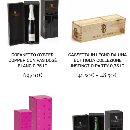
COFANETTO OYSTER
CASSETTA IN LEGNO DA UNA
COPPER CON PAS DOSÉ
BOTTIGLIA COLLEZIONE
BLANC 0,75 LT
INSTINCT O PARTY 0,75 LT
FAS
69,00
€
41,50
€
-
48,50
€
DI
PRE
DA
41,5
A
48,5