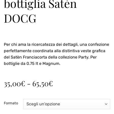
bottiglia Satèn
DOCG
Per chi ama la ricercatezza dei dettagli, una confezione
perfettamente coordinata alla distintiva veste grafica
del Satèn Franciacorta della collezione Party. Per
bottiglie da 0.75 lt e Magnum.
Fascia
35,00
€
-
65,50
€
di
prezzo:
da
Formato
35,00€