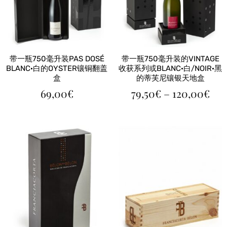
带一瓶750毫升装PAS DOSÉ
带一瓶750毫升装的VINTAGE
BLANC·白的OYSTER镶铜翻盖
收获系列或BLANC·白/NOIR·黑
盒
的蒂芙尼镶银天地盒
价
69,00
€
79,50
€
–
120,00
€
格
范
围
79,
至
120