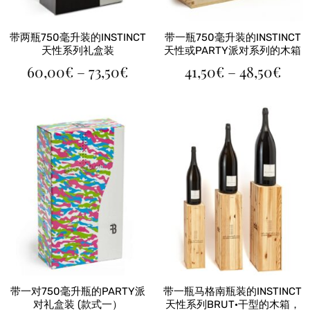
带两瓶750毫升装的INSTINCT
带一瓶750毫升装的INSTINCT
天性系列礼盒装
天性或PARTY派对系列的木箱
价
价
60,00
€
–
73,50
€
41,50
€
–
48,50
€
格
格
范
范
围：
围：
60,00€
41,5
至
至
73,50€
48,5
带一对750毫升瓶的PARTY派
带一瓶马格南瓶装的INSTINCT
对礼盒装 (款式一）
天性系列BRUT·干型的木箱，