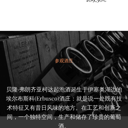
围：
64,00€
至
110,00€
参观酒庄
贝隆·弗朗齐亚柯达起泡酒诞生于伊塞奥湖边的
埃尔布斯科(Erbusco)酒庄：就是说一处既有技
术特征又有昔日风味的地方。在工艺和创新之
间，一个独特空间，生产和储存了珍贵的葡萄
酒。