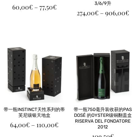
3/6/9升
价
60,00
€
–
77,50
€
价
格
274,00
€
–
906,00
€
格
范
范
围：
围
60,00€
27
至
至
77,50€
90
带一瓶INSTINCT天性系列的蒂
带一瓶750毫升装收获的PAS
芙尼镶银天地盒
DOSÉ 的OYSTER镶铜翻盖盒
RISERVA DEL FONDATORE
价
64,00
€
–
110,00
€
2012
格
109,50
€
范