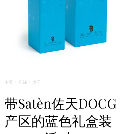
主页
›
店铺
›
盒子
带Satèn佐天DOCG
产区的蓝色礼盒装