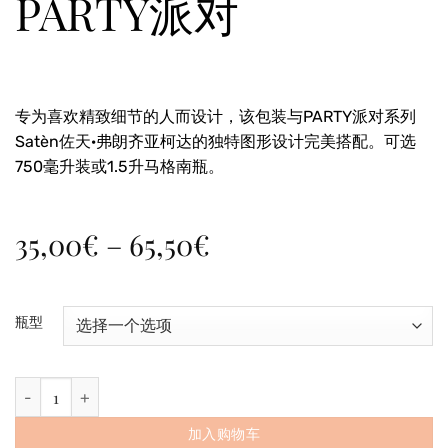
PARTY派对
专为喜欢精致细节的人而设计，该包装与PARTY派对系列
Satèn佐天·弗朗齐亚柯达的独特图形设计完美搭配。可选
750毫升装或1.5升马格南瓶。
价
35,00
€
–
65,50
€
格
范
围：
瓶型
35,00€
至
带Satèn佐天DOCG产区的蓝色礼盒装PARTY派对 数量
65,50€
加入购物车