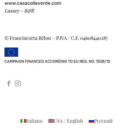
www.casacolleverde.com
Luxury - B&B
© Franciacorta Bèlon – P.IVA / C.F. 04608440287
CAMPAIGN FINANCED ACCORDING TO EU REG. NO. 1308/13
Italiano
USA / English
Русский