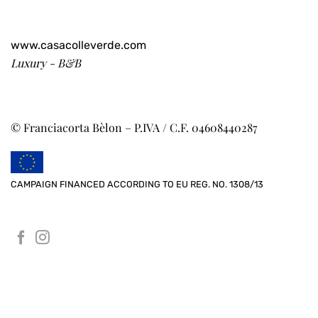
www.casacolleverde.com
Luxury - B&B
© Franciacorta Bèlon – P.IVA / C.F. 04608440287
CAMPAIGN FINANCED ACCORDING TO EU REG. NO. 1308/13