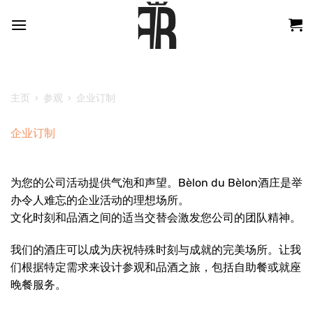
跳
到
内
容
主页
›
参观
›
企业订制
企业订制
为您的公司活动提供气泡和声望。Bèlon du Bèlon酒庄是举
办令人难忘的企业活动的理想场所。
文化时刻和品酒之间的适当交替会激发您公司的团队精神。
我们的酒庄可以成为庆祝特殊时刻与成就的完美场所。让我
们根据特定需求来设计参观和品酒之旅，包括自助餐或就座
晚餐服务。